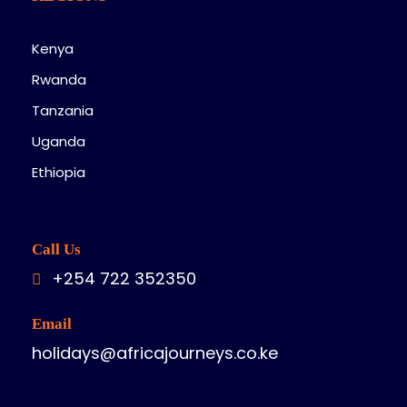
Kenya
Rwanda
Tanzania
Uganda
Ethiopia
Call Us
+254 722 352350
Email
holidays@africajourneys.co.ke